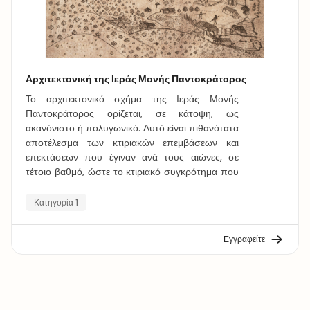
Αρχιτεκτονική της Ιεράς Μονής Παντοκράτορος
Το αρχιτεκτονικό σχήμα της Ιεράς Μονής
Παντοκράτορος ορίζεται, σε κάτοψη, ως
ακανόνιστο ή πολυγωνικό. Αυτό είναι πιθανότατα
αποτέλεσμα των κτιριακών επεμβάσεων και
επεκτάσεων που έγιναν ανά τους αιώνες, σε
τέτοιο βαθμό, ώστε το κτιριακό συγκρότημα που
βλέπουμε σήμερα να χρονολογείται από τον 17ο
και τον 18ο αιώνα. Έτσι, πιστεύεται ότι τα αρχικά
Κατηγορία 1
κτίρια πρέπει να περιορίζονταν στο βορειοδυτικό
τμήμα του σημερινού κτιριακού συγκροτήματος
Εγγραφείτε
και το Καθολικό (ο κυρίως ναός), περιβαλλόταν
από τα κελιά των μοναχών.
Το μάθημα για την Αρχιτεκτονική της Ιεράς
Μονής Παντοκράτορος παρουσιάζει τα στάδια