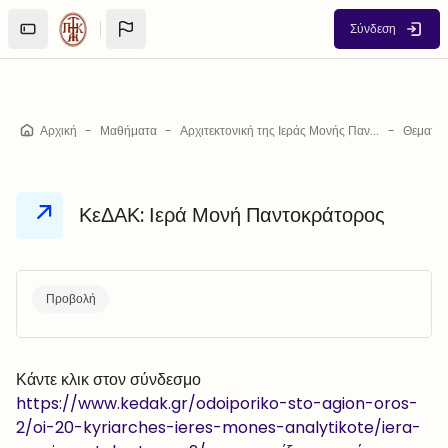
Μετάβαση στο κεντρικό περιεχόμενο
Σύνδεση
Αρχική
Μαθήματα
Αρχιτεκτονική της Ιεράς Μονής Παντοκράτορος
Θεματικ
ΚεΔΑΚ: Ιερά Μονή Παντοκράτορος
Απαιτήσεις ολοκλήρωσης
Προβολή
Κάντε κλικ στον σύνδεσμο
https://www.kedak.gr/odoiporiko-sto-agion-oros-
2/oi-20-kyriarches-ieres-mones-analytikote/iera-